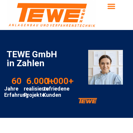
TEWE GmbH
in Zahlen
60
6.000
1.000
+
+
Jahre
realisierte
zufriedene
Erfahrung
Projekte
Kunden